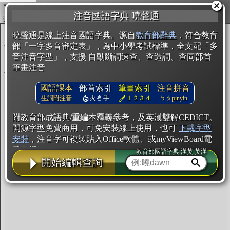
複製
注音國語字典 曉聲通
開始編輯
曉聲通是線上注音國語字典。源自
教育部辭典
，符合教育
部「一字多音審定表」，為中小學考試標準，全文配「多
音注音字型」，支援 自動斷詞速查、查造詞、查同部首
筆畫注音
國語課本
部首索引
筆畫索引
注音拼音
生詞附注音
火
手
１２３４
ㄅㄆpinyin
附教育部成語典/重編本釋義參考，及英漢雙解CEDICT。
開源字型免費商用，可免安裝線上使用，也可
下載字型
安裝
，注音字可複製貼入Office軟體、或myViewBoard電
子白板。
教育部國語字典·漢英·英漢
開始編輯查詢
辭典使用方法
注音IVS字型編輯器