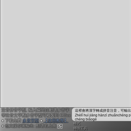
字型下載
排版格式匯出
國語課本生詞
中文檢定分級
兩岸發音差異
匯出表格
注音拼音字型, 輸入瞬間自動選多音字
這裡會將漢字轉成拼音注音，可輸出成
帶注音文字配多音字型可複製到 Office
Zhèlǐ huì jiāng hànzì zhuǎnchéng p
chéng biǎogé
● 下載免費
多音字型
●
【使用教學】
格式
● 也支援存圖輸出: 點選右上角
轉換工具