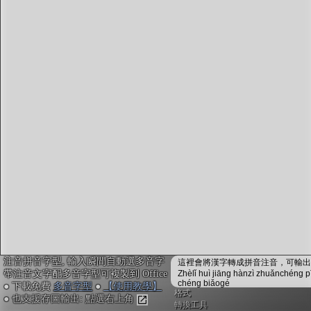
字型下載
排版格式匯出
國語課本生詞
中文檢定分級
兩岸發音差異
匯出表格
注音拼音字型, 輸入瞬間自動選多音字
這裡會將漢字轉成拼音注音，可輸出成
帶注音文字配多音字型可複製到 Office
Zhèlǐ huì jiāng hànzì zhuǎnchéng p
chéng biǎogé
● 下載免費
多音字型
●
【使用教學】
格式
● 也支援存圖輸出: 點選右上角
轉換工具