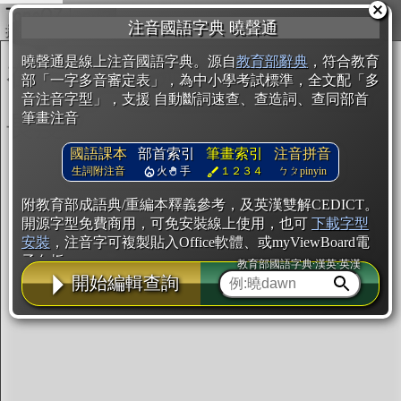
複製
注音國語字典 曉聲通
開始編輯
曉聲通是線上注音國語字典。源自
教育部辭典
，符合教育
部「一字多音審定表」，為中小學考試標準，全文配「多
音注音字型」，支援 自動斷詞速查、查造詞、查同部首
筆畫注音
國語課本
部首索引
筆畫索引
注音拼音
生詞附注音
火
手
１２３４
ㄅㄆpinyin
附教育部成語典/重編本釋義參考，及英漢雙解CEDICT。
開源字型免費商用，可免安裝線上使用，也可
下載字型
安裝
，注音字可複製貼入Office軟體、或myViewBoard電
子白板。
教育部國語字典·漢英·英漢
開始編輯查詢
辭典使用方法
注音IVS字型編輯器