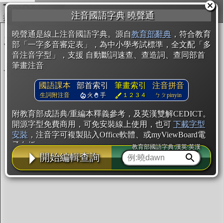
複製
注音國語字典 曉聲通
開始編輯
曉聲通是線上注音國語字典。源自
教育部辭典
，符合教育
部「一字多音審定表」，為中小學考試標準，全文配「多
音注音字型」，支援 自動斷詞速查、查造詞、查同部首
筆畫注音
國語課本
部首索引
筆畫索引
注音拼音
生詞附注音
火
手
１２３４
ㄅㄆpinyin
附教育部成語典/重編本釋義參考，及英漢雙解CEDICT。
開源字型免費商用，可免安裝線上使用，也可
下載字型
安裝
，注音字可複製貼入Office軟體、或myViewBoard電
子白板。
教育部國語字典·漢英·英漢
開始編輯查詢
辭典使用方法
注音IVS字型編輯器