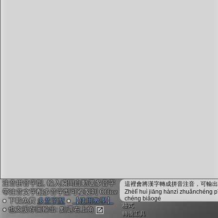
字型下載
排版格式匯出
國語課本生詞
中文檢定分級
兩岸發音差異
匯出表格
注音拼音字型, 輸入瞬間自動選多音字
這裡會將漢字轉成拼音注音，可輸出成
帶注音文字配多音字型可複製到 Office
Zhèlǐ huì jiāng hànzì zhuǎnchéng p
chéng biǎogé
● 下載免費
多音字型
●
【使用教學】
格式
● 也支援存圖輸出: 點選右上角
轉換工具