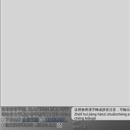
字型下載
排版格式匯出
國語課本生詞
中文檢定分級
兩岸發音差異
匯出表格
注音拼音字型, 輸入瞬間自動選多音字
這裡會將漢字轉成拼音注音，可輸出成
帶注音文字配多音字型可複製到 Office
Zhèlǐ huì jiāng hànzì zhuǎnchéng p
chéng biǎogé
● 下載免費
多音字型
●
【使用教學】
格式
● 也支援存圖輸出: 點選右上角
轉換工具