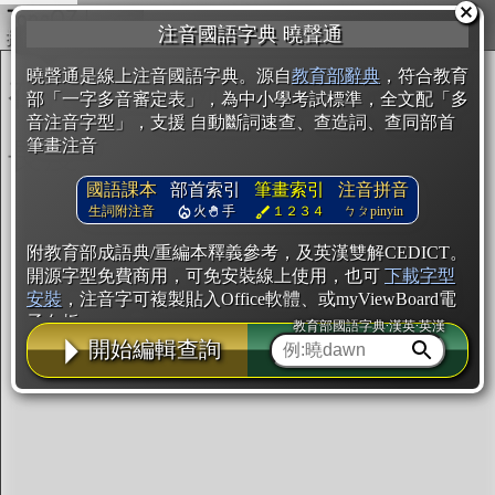
複製
注音國語字典 曉聲通
開始編輯
曉聲通是線上注音國語字典。源自
教育部辭典
，符合教育
部「一字多音審定表」，為中小學考試標準，全文配「多
音注音字型」，支援 自動斷詞速查、查造詞、查同部首
筆畫注音
國語課本
部首索引
筆畫索引
注音拼音
生詞附注音
火
手
１２３４
ㄅㄆpinyin
附教育部成語典/重編本釋義參考，及英漢雙解CEDICT。
開源字型免費商用，可免安裝線上使用，也可
下載字型
安裝
，注音字可複製貼入Office軟體、或myViewBoard電
子白板。
教育部國語字典·漢英·英漢
開始編輯查詢
辭典使用方法
注音IVS字型編輯器