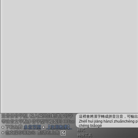
字型下載
排版格式匯出
國語課本生詞
中文檢定分級
兩岸發音差異
匯出表格
注音拼音字型, 輸入瞬間自動選多音字
這裡會將漢字轉成拼音注音，可輸出成
帶注音文字配多音字型可複製到 Office
Zhèlǐ huì jiāng hànzì zhuǎnchéng p
chéng biǎogé
● 下載免費
多音字型
●
【使用教學】
格式
● 也支援存圖輸出: 點選右上角
轉換工具