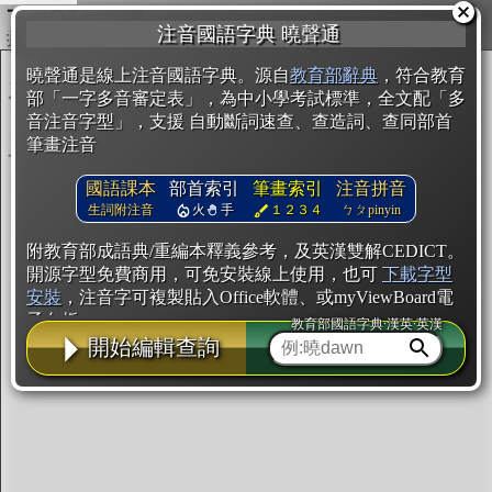
複製
注音國語字典 曉聲通
開始編輯
曉聲通是線上注音國語字典。源自
教育部辭典
，符合教育
部「一字多音審定表」，為中小學考試標準，全文配「多
音注音字型」，支援 自動斷詞速查、查造詞、查同部首
筆畫注音
國語課本
部首索引
筆畫索引
注音拼音
生詞附注音
火
手
１２３４
ㄅㄆpinyin
附教育部成語典/重編本釋義參考，及英漢雙解CEDICT。
開源字型免費商用，可免安裝線上使用，也可
下載字型
安裝
，注音字可複製貼入Office軟體、或myViewBoard電
子白板。
教育部國語字典·漢英·英漢
開始編輯查詢
辭典使用方法
注音IVS字型編輯器