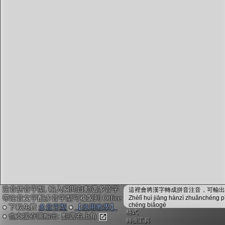
字型下載
排版格式匯出
國語課本生詞
中文檢定分級
兩岸發音差異
匯出表格
注音拼音字型, 輸入瞬間自動選多音字
這裡會將漢字轉成拼音注音，可輸出成
帶注音文字配多音字型可複製到 Office
Zhèlǐ huì jiāng hànzì zhuǎnchéng p
chéng biǎogé
● 下載免費
多音字型
●
【使用教學】
格式
● 也支援存圖輸出: 點選右上角
轉換工具