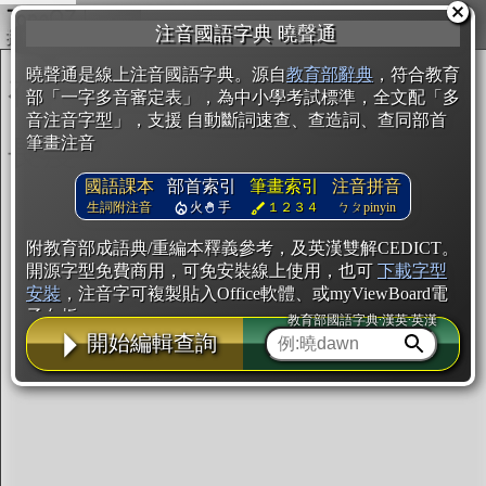
複製
注音國語字典 曉聲通
開始編輯
曉聲通是線上注音國語字典。源自
教育部辭典
，符合教育
部「一字多音審定表」，為中小學考試標準，全文配「多
音注音字型」，支援 自動斷詞速查、查造詞、查同部首
筆畫注音
國語課本
部首索引
筆畫索引
注音拼音
生詞附注音
火
手
１２３４
ㄅㄆpinyin
附教育部成語典/重編本釋義參考，及英漢雙解CEDICT。
開源字型免費商用，可免安裝線上使用，也可
下載字型
安裝
，注音字可複製貼入Office軟體、或myViewBoard電
子白板。
教育部國語字典·漢英·英漢
開始編輯查詢
辭典使用方法
注音IVS字型編輯器