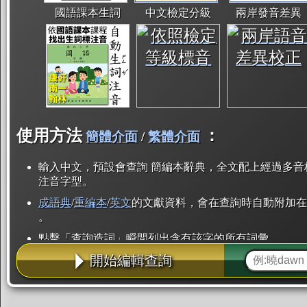
國語課本生詞
中文檢定分級
兩岸發音差異
使用方法
：
簡體介面
/
繁體介面
輸入中文，預設會查詢 簡編本辭典，全文配上經過多音
注音字型。
成語典
/
重編本
/
英文
的文獻資料，會在查詢時自動附加在
。
點擊「查詢造詞」瞬間列出含有該字的所有詞彙。
開始編輯查詢
點「部首」瞬間列出所有「同部首字」。也支援查詢「
辭典解釋的全文都經過自動斷詞，點擊便可瞬間「連續
用手動重複輸入。