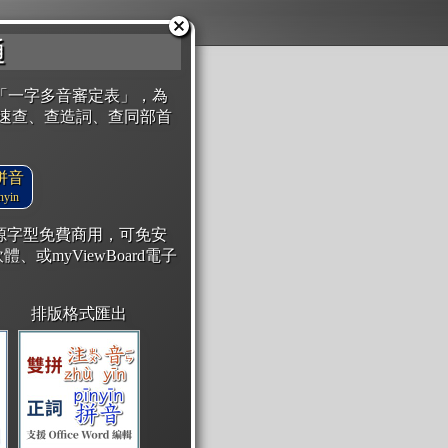
通
「一字多音審定表」，為
速查、查造詞、查同部首
拼音
yin
開源字型免費商用，可免安
體、或myViewBoard電子
排版格式匯出