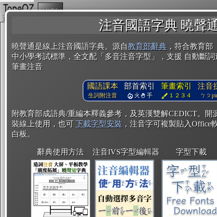
複製
注音國語字典 曉聲
曉聲通是線上注音國語字典。源自
教育部辭典
，符合教育部
中小學考試標準，全文配「多音注音字型」，支援 自動斷詞
筆畫注音
國語課本
部首索引
筆畫索引
注音
生詞附注音
火
手
１２３４
ㄅㄆpin
附教育部成語典/重編本釋義參考，及英漢雙解CEDICT。
裝線上使用，也可
下載字型安裝
，注音字可複製貼入Office軟
白板。
辭典使用方法
注音IVS字型編輯器
字型下載