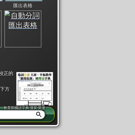
匯出表格
校正的
下方
教育部國語字典·漢英·英漢
同注音」或「同筆畫」。
查詢」此字詞的解釋，不