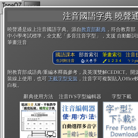
複製
注音國語字典 曉聲
曉聲通是線上注音國語字典。源自
教育部辭典
，符合教育部
中小學考試標準，全文配「多音注音字型」，支援 自動斷詞
筆畫注音
國語課本
部首索引
筆畫索引
注音
生詞附注音
火
手
１２３４
ㄅㄆpin
附教育部成語典/重編本釋義參考，及英漢雙解CEDICT。
裝線上使用，也可
下載字型安裝
，注音字可複製貼入Office軟
白板。
辭典使用方法
注音IVS字型編輯器
字型下載