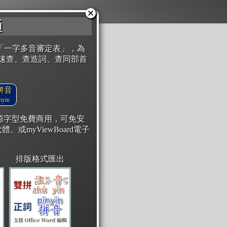
通
「一字多音審定表」，為
速查、查造詞、查同部首
拼音
yin
開源字型免費商用，可免安
體、或myViewBoard電子
排版格式匯出