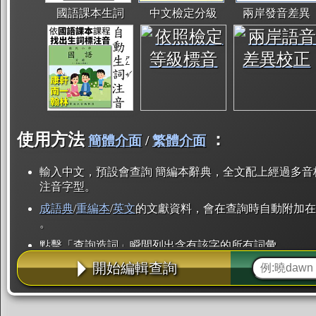
國語課本生詞
中文檢定分級
兩岸發音差異
使用方法
：
簡體介面
/
繁體介面
輸入中文，預設會查詢 簡編本辭典，全文配上經過多音
注音字型。
成語典
/
重編本
/
英文
的文獻資料，會在查詢時自動附加在
。
點擊「查詢造詞」瞬間列出含有該字的所有詞彙。
開始編輯查詢
點「部首」瞬間列出所有「同部首字」。也支援查詢「
辭典解釋的全文都經過自動斷詞，點擊便可瞬間「連續
用手動重複輸入。