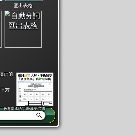
匯出表格
校正的
下方
教育部國語字典·漢英·英漢
同注音」或「同筆畫」。
查詢」此字詞的解釋，不