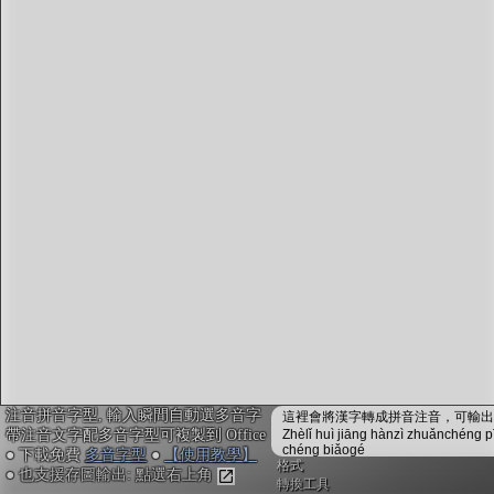
字型下載
排版格式匯出
國語課本生詞
中文檢定分級
兩岸發音差異
匯出表格
注音拼音字型, 輸入瞬間自動選多音字
這裡會將漢字轉成拼音注音，可輸出成
帶注音文字配多音字型可複製到 Office
Zhèlǐ huì jiāng hànzì zhuǎnchéng p
chéng biǎogé
● 下載免費
多音字型
●
【使用教學】
格式
● 也支援存圖輸出: 點選右上角
轉換工具