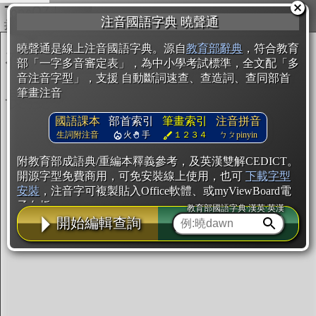
複製
注音國語字典 曉聲通
開始編輯
曉聲通是線上注音國語字典。源自
教育部辭典
，符合教育
部「一字多音審定表」，為中小學考試標準，全文配「多
音注音字型」，支援 自動斷詞速查、查造詞、查同部首
筆畫注音
國語課本
部首索引
筆畫索引
注音拼音
生詞附注音
火
手
１２３４
ㄅㄆpinyin
附教育部成語典/重編本釋義參考，及英漢雙解CEDICT。
開源字型免費商用，可免安裝線上使用，也可
下載字型
安裝
，注音字可複製貼入Office軟體、或myViewBoard電
子白板。
教育部國語字典·漢英·英漢
開始編輯查詢
辭典使用方法
注音IVS字型編輯器