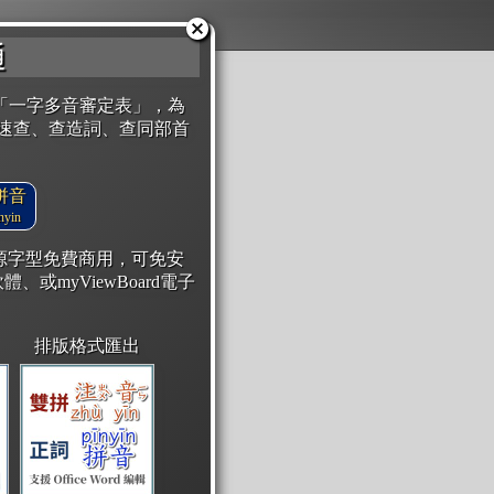
通
「一字多音審定表」，為
速查、查造詞、查同部首
拼音
yin
開源字型免費商用，可免安
體、或myViewBoard電子
排版格式匯出