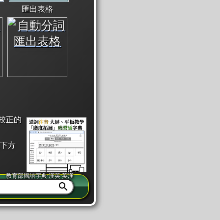
匯出表格
校正的
下方
教育部國語字典·漢英·英漢
同注音」或「同筆畫」。
查詢」此字詞的解釋，不