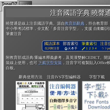
複製
注音國語字典 曉聲
曉聲通是線上注音國語字典。源自
教育部辭典
，符合教育部
中小學考試標準，全文配「多音注音字型」，支援 自動斷詞
筆畫注音
國語課本
部首索引
筆畫索引
注音
生詞附注音
火
手
１２３４
ㄅㄆpin
附教育部成語典/重編本釋義參考，及英漢雙解CEDICT。
裝線上使用，也可
下載字型安裝
，注音字可複製貼入Office軟
白板。
辭典使用方法
注音IVS字型編輯器
字型下載