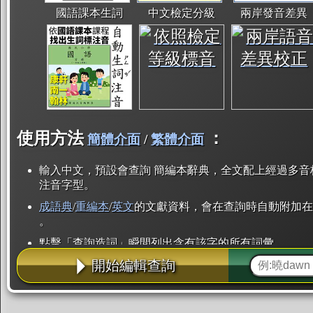
國語課本生詞
中文檢定分級
兩岸發音差異
使用方法
：
簡體介面
/
繁體介面
輸入中文，預設會查詢 簡編本辭典，全文配上經過多音
注音字型。
成語典
/
重編本
/
英文
的文獻資料，會在查詢時自動附加在
。
點擊「查詢造詞」瞬間列出含有該字的所有詞彙。
開始編輯查詢
點「部首」瞬間列出所有「同部首字」。也支援查詢「
辭典解釋的全文都經過自動斷詞，點擊便可瞬間「連續
用手動重複輸入。