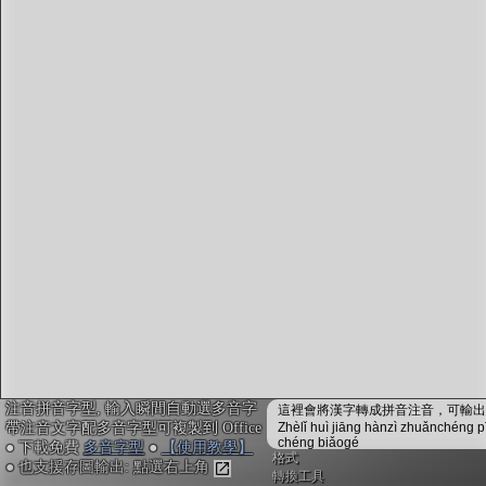
字型下載
排版格式匯出
國語課本生詞
中文檢定分級
兩岸發音差異
匯出表格
注音拼音字型, 輸入瞬間自動選多音字
這裡會將漢字轉成拼音注音，可輸出成
帶注音文字配多音字型可複製到 Office
Zhèlǐ huì jiāng hànzì zhuǎnchéng p
chéng biǎogé
● 下載免費
多音字型
●
【使用教學】
格式
● 也支援存圖輸出: 點選右上角
轉換工具