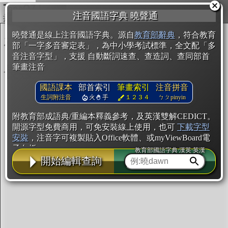
複製
注音國語字典 曉聲通
開始編輯
曉聲通是線上注音國語字典。源自
教育部辭典
，符合教育
部「一字多音審定表」，為中小學考試標準，全文配「多
音注音字型」，支援 自動斷詞速查、查造詞、查同部首
筆畫注音
國語課本
部首索引
筆畫索引
注音拼音
生詞附注音
火
手
１２３４
ㄅㄆpinyin
附教育部成語典/重編本釋義參考，及英漢雙解CEDICT。
開源字型免費商用，可免安裝線上使用，也可
下載字型
安裝
，注音字可複製貼入Office軟體、或myViewBoard電
子白板。
教育部國語字典·漢英·英漢
開始編輯查詢
辭典使用方法
注音IVS字型編輯器