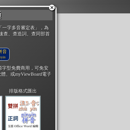
通
「一字多音審定表」，為
速查、查造詞、查同部首
拼音
yin
開源字型免費商用，可免安
體、或myViewBoard電子
排版格式匯出