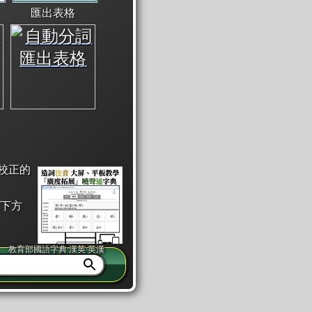
匯出表格
校正的
下方
教育部國語字典·漢英·英漢
同注音」或「同筆畫」。
查詢」此字詞的解釋，不