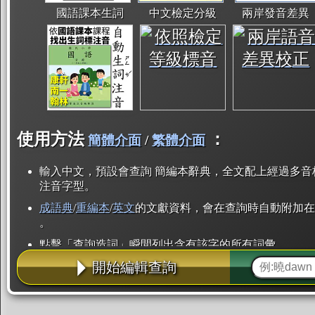
國語課本生詞
中文檢定分級
兩岸發音差異
使用方法
：
簡體介面
/
繁體介面
輸入中文，預設會查詢 簡編本辭典，全文配上經過多音
注音字型。
成語典
/
重編本
/
英文
的文獻資料，會在查詢時自動附加在
。
點擊「查詢造詞」瞬間列出含有該字的所有詞彙。
開始編輯查詢
點「部首」瞬間列出所有「同部首字」。也支援查詢「
辭典解釋的全文都經過自動斷詞，點擊便可瞬間「連續
用手動重複輸入。