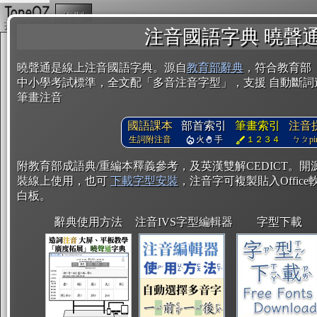
複製
注音國語字典 曉聲
曉聲通是線上注音國語字典。源自
教育部辭典
，符合教育部
中小學考試標準，全文配「多音注音字型」，支援 自動斷詞
筆畫注音
國語課本
部首索引
筆畫索引
注音
生詞附注音
火
手
１２３４
ㄅㄆpin
附教育部成語典/重編本釋義參考，及英漢雙解CEDICT。
裝線上使用，也可
下載字型安裝
，注音字可複製貼入Office軟
白板。
辭典使用方法
注音IVS字型編輯器
字型下載