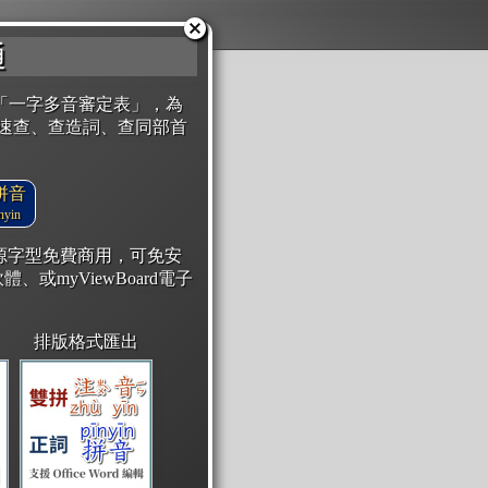
通
「一字多音審定表」，為
速查、查造詞、查同部首
拼音
yin
開源字型免費商用，可免安
體、或myViewBoard電子
排版格式匯出