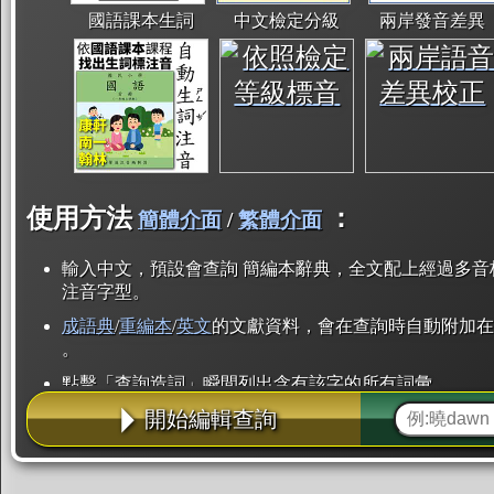
國語課本生詞
中文檢定分級
兩岸發音差異
使用方法
：
簡體介面
/
繁體介面
輸入中文，預設會查詢 簡編本辭典，全文配上經過多音
注音字型。
成語典
/
重編本
/
英文
的文獻資料，會在查詢時自動附加在
。
點擊「查詢造詞」瞬間列出含有該字的所有詞彙。
開始編輯查詢
點「部首」瞬間列出所有「同部首字」。也支援查詢「
辭典解釋的全文都經過自動斷詞，點擊便可瞬間「連續
用手動重複輸入。