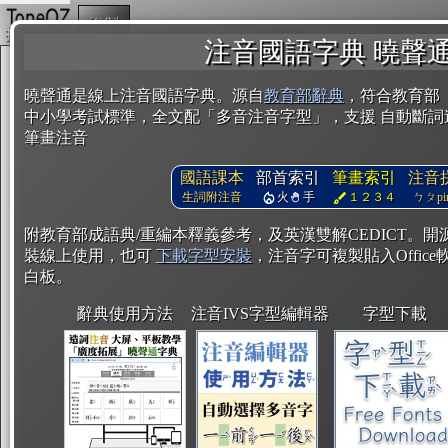
複製
注音國語字典 曉聲
曉聲通是線上注音國語字典。源自
教育部辭典
，符合教育部
中小學考試標準，全文配「多音注音字型」，支援 自動斷詞
筆畫注音
國語課本
部首索引
筆畫索引
注音
生詞附注音
火
手
１２３４
ㄅㄆpin
附教育部成語典/重編本釋義參考，及英漢雙解CEDICT。
裝線上使用，也可
下載字型安裝
，注音字可複製貼入Office軟
白板。
辭典使用方法
注音IVS字型編輯器
字型下載