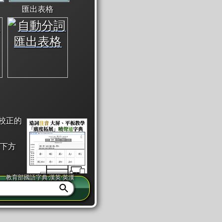
匯出表格
校正的
下方
教育部國語字典·漢英·英漢
同注音」或「同筆畫」。
查詢」此字詞的解釋，不