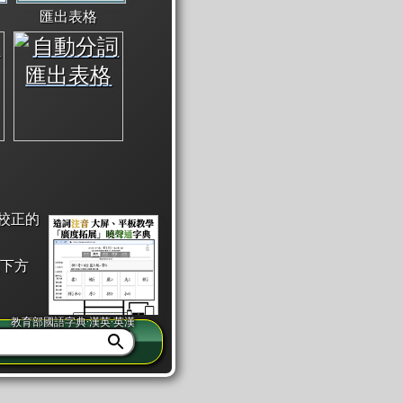
匯出表格
校正的
下方
教育部國語字典·漢英·英漢
同注音」或「同筆畫」。
查詢」此字詞的解釋，不