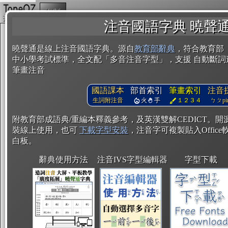
複製
注音國語字典 曉聲
曉聲通是線上注音國語字典。源自
教育部辭典
，符合教育部
中小學考試標準，全文配「多音注音字型」，支援 自動斷詞
筆畫注音
國語課本
部首索引
筆畫索引
注音
生詞附注音
火
手
１２３４
ㄅㄆpin
附教育部成語典/重編本釋義參考，及英漢雙解CEDICT。
裝線上使用，也可
下載字型安裝
，注音字可複製貼入Office軟
白板。
辭典使用方法
注音IVS字型編輯器
字型下載