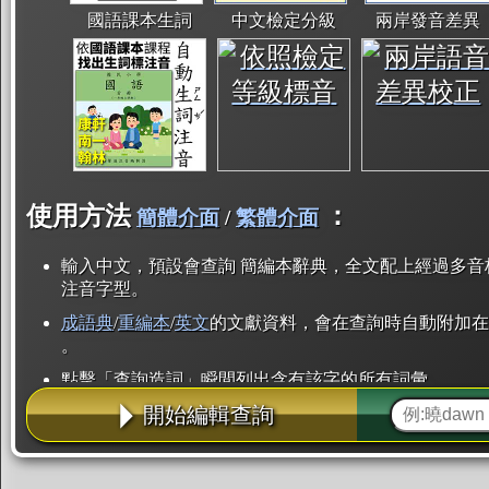
國語課本生詞
中文檢定分級
兩岸發音差異
使用方法
：
簡體介面
/
繁體介面
輸入中文，預設會查詢 簡編本辭典，全文配上經過多音
注音字型。
成語典
/
重編本
/
英文
的文獻資料，會在查詢時自動附加在
。
點擊「查詢造詞」瞬間列出含有該字的所有詞彙。
開始編輯查詢
點「部首」瞬間列出所有「同部首字」。也支援查詢「
辭典解釋的全文都經過自動斷詞，點擊便可瞬間「連續
用手動重複輸入。