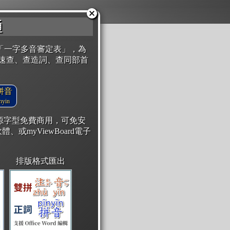
通
「一字多音審定表」，為
速查、查造詞、查同部首
拼音
yin
開源字型免費商用，可免安
體、或myViewBoard電子
排版格式匯出