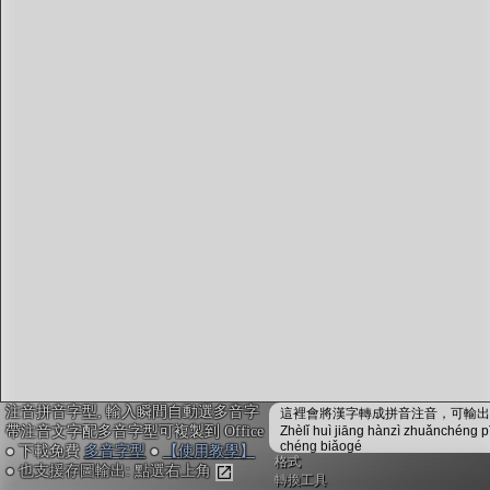
字型下載
排版格式匯出
國語課本生詞
中文檢定分級
兩岸發音差異
匯出表格
注音拼音字型, 輸入瞬間自動選多音字
這裡會將漢字轉成拼音注音，可輸出成
帶注音文字配多音字型可複製到 Office
Zhèlǐ huì jiāng hànzì zhuǎnchéng p
chéng biǎogé
● 下載免費
多音字型
●
【使用教學】
格式
● 也支援存圖輸出: 點選右上角
轉換工具