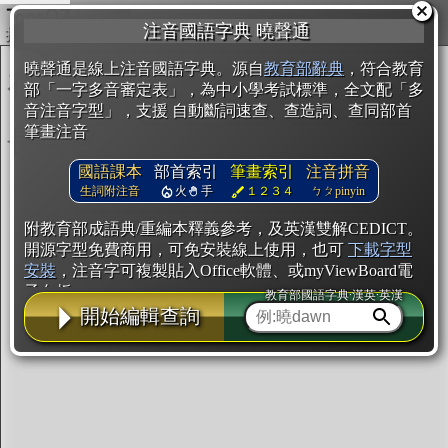
複製
注音國語字典 曉聲通
開始編輯
曉聲通是線上注音國語字典。源自
教育部辭典
，符合教育
部「一字多音審定表」，為中小學考試標準，全文配「多
音注音字型」，支援 自動斷詞速查、查造詞、查同部首
筆畫注音
國語課本
部首索引
筆畫索引
注音拼音
生詞附注音
火
手
１２３４
ㄅㄆpinyin
附教育部成語典/重編本釋義參考，及英漢雙解CEDICT。
開源字型免費商用，可免安裝線上使用，也可
下載字型
安裝
，注音字可複製貼入Office軟體、或myViewBoard電
子白板。
教育部國語字典·漢英·英漢
開始編輯查詢
辭典使用方法
注音IVS字型編輯器