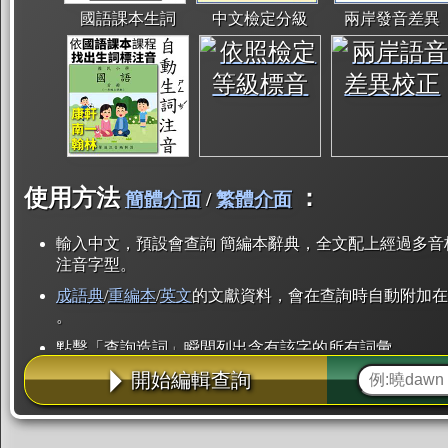
國語課本生詞
中文檢定分級
兩岸發音差異
使用方法
：
簡體介面
/
繁體介面
輸入中文，預設會查詢 簡編本辭典，全文配上經過多音
注音字型。
成語典
/
重編本
/
英文
的文獻資料，會在查詢時自動附加在
。
點擊「查詢造詞」瞬間列出含有該字的所有詞彙。
開始編輯查詢
點「部首」瞬間列出所有「同部首字」。也支援查詢「
辭典解釋的全文都經過自動斷詞，點擊便可瞬間「連續
用手動重複輸入。