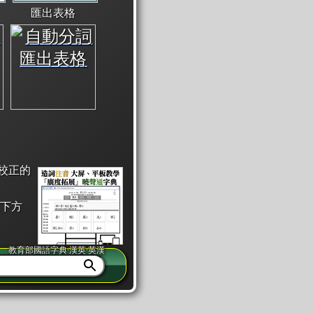
匯出表格
校正的
下方
教育部國語字典·漢英·英漢
同注音」或「同筆畫」。
查詢」此字詞的解釋，不