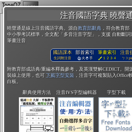
複製
注音國語字典 曉聲
曉聲通是線上注音國語字典。源自
教育部辭典
，符合教育部
中小學考試標準，全文配「多音注音字型」，支援 自動斷詞
筆畫注音
國語課本
部首索引
筆畫索引
注音
生詞附注音
火
手
１２３４
ㄅㄆpin
附教育部成語典/重編本釋義參考，及英漢雙解CEDICT。
裝線上使用，也可
下載字型安裝
，注音字可複製貼入Office軟
白板。
辭典使用方法
注音IVS字型編輯器
字型下載