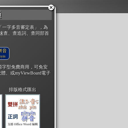
通
「一字多音審定表」，為
速查、查造詞、查同部首
拼音
yin
開源字型免費商用，可免安
體、或myViewBoard電子
排版格式匯出