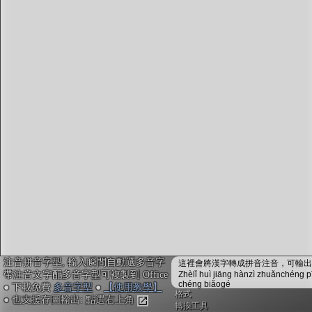
字型下載
排版格式匯出
國語課本生詞
中文檢定分級
兩岸發音差異
匯出表格
注音拼音字型, 輸入瞬間自動選多音字
這裡會將漢字轉成拼音注音，可輸出成
帶注音文字配多音字型可複製到 Office
Zhèlǐ huì jiāng hànzì zhuǎnchéng p
chéng biǎogé
● 下載免費
多音字型
●
【使用教學】
格式
● 也支援存圖輸出: 點選右上角
轉換工具