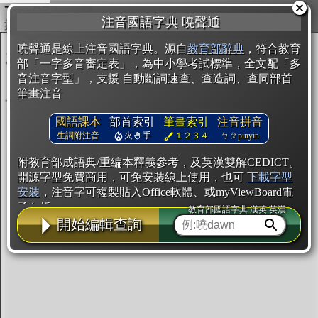
複製
注音國語字典 曉聲通
開始編輯
曉聲通是線上注音國語字典。源自
教育部辭典
，符合教育
部「一字多音審定表」，為中小學考試標準，全文配「多
音注音字型」，支援 自動斷詞速查、查造詞、查同部首
筆畫注音
國語課本
部首索引
筆畫索引
注音拼音
生詞附注音
火
手
１２３４
ㄅㄆpinyin
附教育部成語典/重編本釋義參考，及英漢雙解CEDICT。
開源字型免費商用，可免安裝線上使用，也可
下載字型
安裝
，注音字可複製貼入Office軟體、或myViewBoard電
子白板。
教育部國語字典·漢英·英漢
開始編輯查詢
辭典使用方法
注音IVS字型編輯器