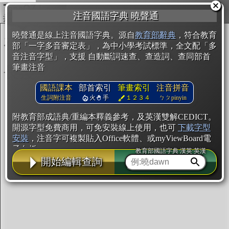
複製
注音國語字典 曉聲通
開始編輯
曉聲通是線上注音國語字典。源自
教育部辭典
，符合教育
部「一字多音審定表」，為中小學考試標準，全文配「多
音注音字型」，支援 自動斷詞速查、查造詞、查同部首
筆畫注音
國語課本
部首索引
筆畫索引
注音拼音
生詞附注音
火
手
１２３４
ㄅㄆpinyin
附教育部成語典/重編本釋義參考，及英漢雙解CEDICT。
開源字型免費商用，可免安裝線上使用，也可
下載字型
安裝
，注音字可複製貼入Office軟體、或myViewBoard電
子白板。
教育部國語字典·漢英·英漢
開始編輯查詢
辭典使用方法
注音IVS字型編輯器