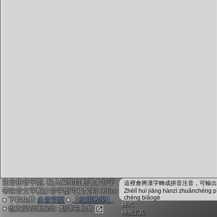
字型下載
排版格式匯出
國語課本生詞
中文檢定分級
兩岸發音差異
匯出表格
注音拼音字型, 輸入瞬間自動選多音字
這裡會將漢字轉成拼音注音，可輸出成
帶注音文字配多音字型可複製到 Office
Zhèlǐ huì jiāng hànzì zhuǎnchéng p
chéng biǎogé
● 下載免費
多音字型
●
【使用教學】
格式
● 也支援存圖輸出: 點選右上角
轉換工具