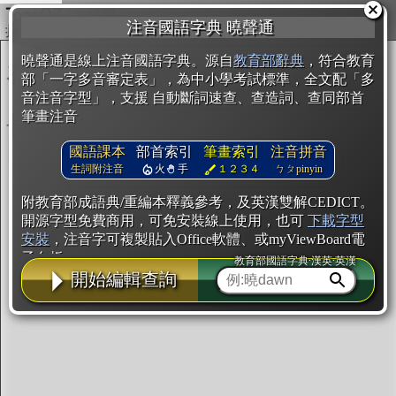
複製
注音國語字典 曉聲通
開始編輯
曉聲通是線上注音國語字典。源自
教育部辭典
，符合教育
部「一字多音審定表」，為中小學考試標準，全文配「多
音注音字型」，支援 自動斷詞速查、查造詞、查同部首
筆畫注音
國語課本
部首索引
筆畫索引
注音拼音
生詞附注音
火
手
１２３４
ㄅㄆpinyin
附教育部成語典/重編本釋義參考，及英漢雙解CEDICT。
開源字型免費商用，可免安裝線上使用，也可
下載字型
安裝
，注音字可複製貼入Office軟體、或myViewBoard電
子白板。
教育部國語字典·漢英·英漢
開始編輯查詢
辭典使用方法
注音IVS字型編輯器