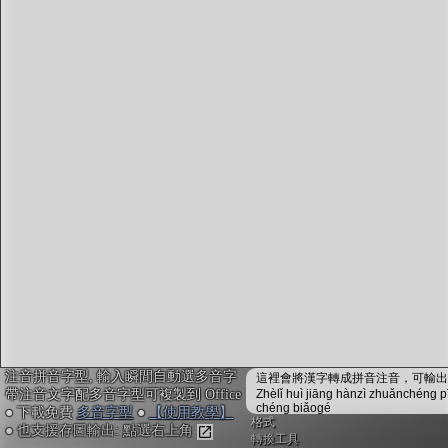
字型下載
排版格式匯出
國語課本生詞
中文檢定分級
兩岸發音差異
匯出表格
注音拼音字型, 輸入瞬間自動選多音字
這裡會將漢字轉成拼音注音，可輸出成
帶注音文字配多音字型可複製到 Office
Zhèlǐ huì jiāng hànzì zhuǎnchéng p
chéng biǎogé
● 下載免費
多音字型
●
【使用教學】
格式
● 也支援存圖輸出: 點選右上角
轉換工具