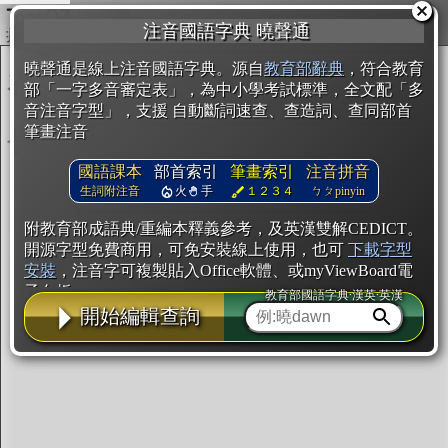
複製
注音國語字典 曉聲通
開始編輯
曉聲通是線上注音國語字典。源自
教育部辭典
，符合教育
部「一字多音審定表」，為中小學考試標準，全文配「多
音注音字型」，支援 自動斷詞速查、查造詞、查同部首
筆畫注音
國語課本
部首索引
筆畫索引
注音拼音
生詞附注音
火
手
１２３４
ㄅㄆpinyin
附教育部成語典/重編本釋義參考，及英漢雙解CEDICT。
開源字型免費商用，可免安裝線上使用，也可
下載字型
安裝
，注音字可複製貼入Office軟體、或myViewBoard電
子白板。
教育部國語字典·漢英·英漢
開始編輯查詢
辭典使用方法
注音IVS字型編輯器