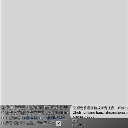
字型下載
排版格式匯出
國語課本生詞
中文檢定分級
兩岸發音差異
匯出表格
注音拼音字型, 輸入瞬間自動選多音字
這裡會將漢字轉成拼音注音，可輸出成
帶注音文字配多音字型可複製到 Office
Zhèlǐ huì jiāng hànzì zhuǎnchéng p
chéng biǎogé
● 下載免費
多音字型
●
【使用教學】
格式
● 也支援存圖輸出: 點選右上角
轉換工具