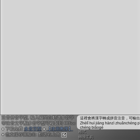
字型下載
排版格式匯出
國語課本生詞
中文檢定分級
兩岸發音差異
匯出表格
注音拼音字型, 輸入瞬間自動選多音字
這裡會將漢字轉成拼音注音，可輸出成
帶注音文字配多音字型可複製到 Office
Zhèlǐ huì jiāng hànzì zhuǎnchéng p
chéng biǎogé
● 下載免費
多音字型
●
【使用教學】
格式
● 也支援存圖輸出: 點選右上角
轉換工具