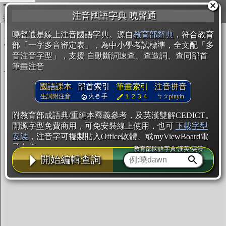
複製
注音國語字典 曉聲通
開始編輯
曉聲通是線上注音國語字典。源自
教育部辭典
，符合教育
部「一字多音審定表」，為中小學考試標準，全文配「多
音注音字型」，支援 自動斷詞速查、查造詞、查同部首
筆畫注音
國語課本
部首索引
筆畫索引
注音拼音
生詞附注音
火
手
１２３４
ㄅㄆpinyin
附教育部成語典/重編本釋義參考，及英漢雙解CEDICT。
開源字型免費商用，可免安裝線上使用，也可
下載字型
安裝
，注音字可複製貼入Office軟體、或myViewBoard電
子白板。
教育部國語字典·漢英·英漢
開始編輯查詢
辭典使用方法
注音IVS字型編輯器