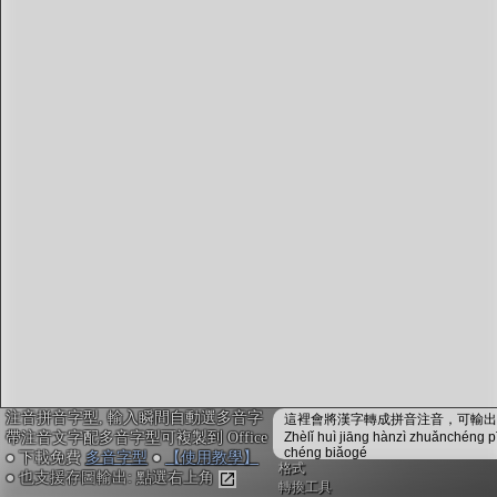
字型下載
排版格式匯出
國語課本生詞
中文檢定分級
兩岸發音差異
匯出表格
注音拼音字型, 輸入瞬間自動選多音字
這裡會將漢字轉成拼音注音，可輸出成
帶注音文字配多音字型可複製到 Office
Zhèlǐ huì jiāng hànzì zhuǎnchéng p
chéng biǎogé
● 下載免費
多音字型
●
【使用教學】
格式
● 也支援存圖輸出: 點選右上角
轉換工具