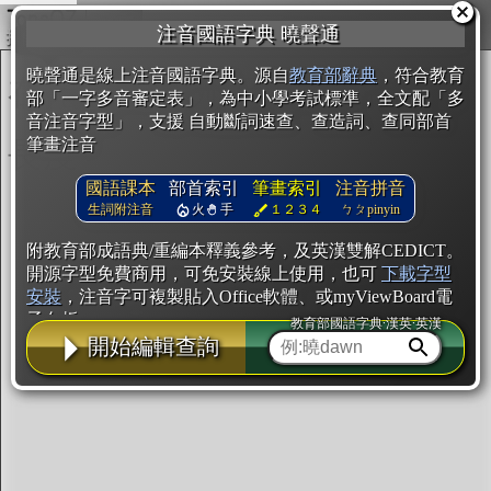
複製
注音國語字典 曉聲通
開始編輯
曉聲通是線上注音國語字典。源自
教育部辭典
，符合教育
部「一字多音審定表」，為中小學考試標準，全文配「多
音注音字型」，支援 自動斷詞速查、查造詞、查同部首
筆畫注音
國語課本
部首索引
筆畫索引
注音拼音
生詞附注音
火
手
１２３４
ㄅㄆpinyin
附教育部成語典/重編本釋義參考，及英漢雙解CEDICT。
開源字型免費商用，可免安裝線上使用，也可
下載字型
安裝
，注音字可複製貼入Office軟體、或myViewBoard電
子白板。
教育部國語字典·漢英·英漢
開始編輯查詢
辭典使用方法
注音IVS字型編輯器