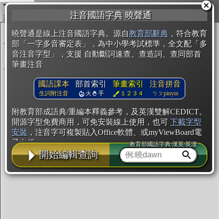
複製
注音國語字典 曉聲通
開始編輯
曉聲通是線上注音國語字典。源自
教育部辭典
，符合教育
部「一字多音審定表」，為中小學考試標準，全文配「多
音注音字型」，支援 自動斷詞速查、查造詞、查同部首
筆畫注音
國語課本
部首索引
筆畫索引
注音拼音
生詞附注音
火
手
１２３４
ㄅㄆpinyin
附教育部成語典/重編本釋義參考，及英漢雙解CEDICT。
開源字型免費商用，可免安裝線上使用，也可
下載字型
安裝
，注音字可複製貼入Office軟體、或myViewBoard電
子白板。
教育部國語字典·漢英·英漢
開始編輯查詢
辭典使用方法
注音IVS字型編輯器