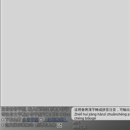
字型下載
排版格式匯出
國語課本生詞
中文檢定分級
兩岸發音差異
匯出表格
注音拼音字型, 輸入瞬間自動選多音字
這裡會將漢字轉成拼音注音，可輸出成
帶注音文字配多音字型可複製到 Office
Zhèlǐ huì jiāng hànzì zhuǎnchéng p
chéng biǎogé
● 下載免費
多音字型
●
【使用教學】
格式
● 也支援存圖輸出: 點選右上角
轉換工具