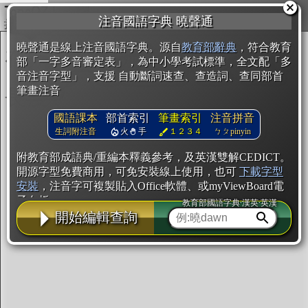
複製
注音國語字典 曉聲通
開始編輯
曉聲通是線上注音國語字典。源自
教育部辭典
，符合教育
部「一字多音審定表」，為中小學考試標準，全文配「多
音注音字型」，支援 自動斷詞速查、查造詞、查同部首
筆畫注音
國語課本
部首索引
筆畫索引
注音拼音
生詞附注音
火
手
１２３４
ㄅㄆpinyin
附教育部成語典/重編本釋義參考，及英漢雙解CEDICT。
開源字型免費商用，可免安裝線上使用，也可
下載字型
安裝
，注音字可複製貼入Office軟體、或myViewBoard電
子白板。
教育部國語字典·漢英·英漢
開始編輯查詢
辭典使用方法
注音IVS字型編輯器