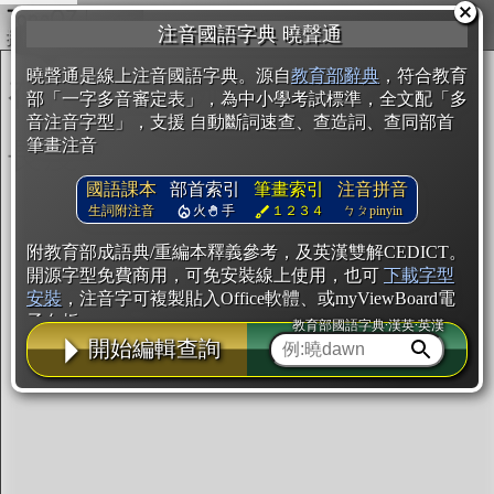
複製
注音國語字典 曉聲通
開始編輯
曉聲通是線上注音國語字典。源自
教育部辭典
，符合教育
部「一字多音審定表」，為中小學考試標準，全文配「多
音注音字型」，支援 自動斷詞速查、查造詞、查同部首
筆畫注音
國語課本
部首索引
筆畫索引
注音拼音
生詞附注音
火
手
１２３４
ㄅㄆpinyin
附教育部成語典/重編本釋義參考，及英漢雙解CEDICT。
開源字型免費商用，可免安裝線上使用，也可
下載字型
安裝
，注音字可複製貼入Office軟體、或myViewBoard電
子白板。
教育部國語字典·漢英·英漢
開始編輯查詢
辭典使用方法
注音IVS字型編輯器