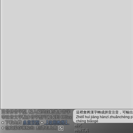
字型下載
排版格式匯出
國語課本生詞
中文檢定分級
兩岸發音差異
匯出表格
注音拼音字型, 輸入瞬間自動選多音字
這裡會將漢字轉成拼音注音，可輸出成
帶注音文字配多音字型可複製到 Office
Zhèlǐ huì jiāng hànzì zhuǎnchéng p
chéng biǎogé
● 下載免費
多音字型
●
【使用教學】
格式
● 也支援存圖輸出: 點選右上角
轉換工具