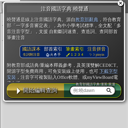
複製
注音國語字典 曉聲通
開始編輯
曉聲通是線上注音國語字典。源自
教育部辭典
，符合教育
部「一字多音審定表」，為中小學考試標準，全文配「多
音注音字型」，支援 自動斷詞速查、查造詞、查同部首
筆畫注音
國語課本
部首索引
筆畫索引
注音拼音
生詞附注音
火
手
１２３４
ㄅㄆpinyin
附教育部成語典/重編本釋義參考，及英漢雙解CEDICT。
開源字型免費商用，可免安裝線上使用，也可
下載字型
安裝
，注音字可複製貼入Office軟體、或myViewBoard電
子白板。
教育部國語字典·漢英·英漢
開始編輯查詢
辭典使用方法
注音IVS字型編輯器