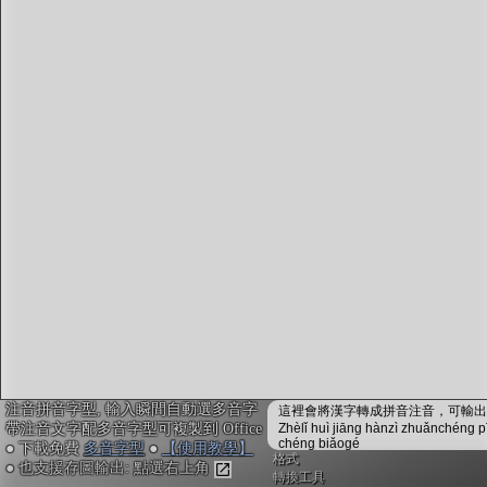
字型下載
排版格式匯出
國語課本生詞
中文檢定分級
兩岸發音差異
匯出表格
注音拼音字型, 輸入瞬間自動選多音字
這裡會將漢字轉成拼音注音，可輸出成
帶注音文字配多音字型可複製到 Office
Zhèlǐ huì jiāng hànzì zhuǎnchéng p
chéng biǎogé
● 下載免費
多音字型
●
【使用教學】
格式
● 也支援存圖輸出: 點選右上角
轉換工具