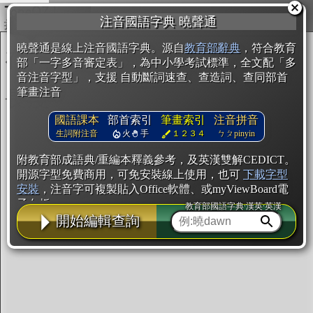
複製
注音國語字典 曉聲通
開始編輯
曉聲通是線上注音國語字典。源自
教育部辭典
，符合教育
部「一字多音審定表」，為中小學考試標準，全文配「多
音注音字型」，支援 自動斷詞速查、查造詞、查同部首
筆畫注音
國語課本
部首索引
筆畫索引
注音拼音
生詞附注音
火
手
１２３４
ㄅㄆpinyin
附教育部成語典/重編本釋義參考，及英漢雙解CEDICT。
開源字型免費商用，可免安裝線上使用，也可
下載字型
安裝
，注音字可複製貼入Office軟體、或myViewBoard電
子白板。
教育部國語字典·漢英·英漢
開始編輯查詢
辭典使用方法
注音IVS字型編輯器