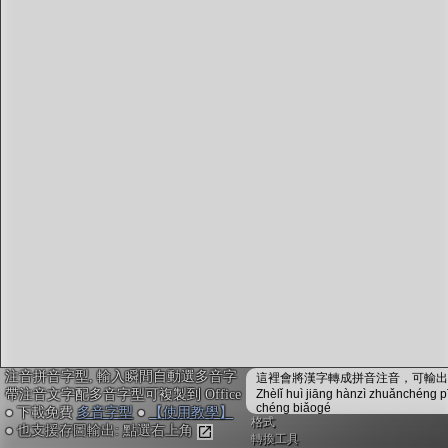
字型下載
排版格式匯出
國語課本生詞
中文檢定分級
兩岸發音差異
匯出表格
注音拼音字型, 輸入瞬間自動選多音字
這裡會將漢字轉成拼音注音，可輸出成
帶注音文字配多音字型可複製到 Office
Zhèlǐ huì jiāng hànzì zhuǎnchéng p
chéng biǎogé
● 下載免費
多音字型
●
【使用教學】
格式
● 也支援存圖輸出: 點選右上角
轉換工具