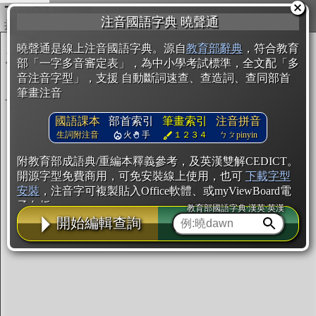
複製
注音國語字典 曉聲通
開始編輯
曉聲通是線上注音國語字典。源自
教育部辭典
，符合教育
部「一字多音審定表」，為中小學考試標準，全文配「多
音注音字型」，支援 自動斷詞速查、查造詞、查同部首
筆畫注音
國語課本
部首索引
筆畫索引
注音拼音
生詞附注音
火
手
１２３４
ㄅㄆpinyin
附教育部成語典/重編本釋義參考，及英漢雙解CEDICT。
開源字型免費商用，可免安裝線上使用，也可
下載字型
安裝
，注音字可複製貼入Office軟體、或myViewBoard電
子白板。
教育部國語字典·漢英·英漢
開始編輯查詢
辭典使用方法
注音IVS字型編輯器