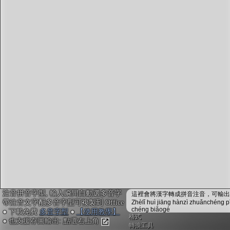
字型下載
排版格式匯出
國語課本生詞
中文檢定分級
兩岸發音差異
匯出表格
注音拼音字型, 輸入瞬間自動選多音字
這裡會將漢字轉成拼音注音，可輸出成
帶注音文字配多音字型可複製到 Office
Zhèlǐ huì jiāng hànzì zhuǎnchéng p
chéng biǎogé
● 下載免費
多音字型
●
【使用教學】
格式
● 也支援存圖輸出: 點選右上角
轉換工具