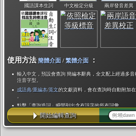
國語課本生詞
中文檢定分級
兩岸發音差異
使用方法
：
簡體介面
/
繁體介面
輸入中文，預設會查詢 簡編本辭典，全文配上經過多音
注音字型。
成語典
/
重編本
/
英文
的文獻資料，會在查詢時自動附加在
。
點擊「查詢造詞」瞬間列出含有該字的所有詞彙。
開始編輯查詢
點「部首」瞬間列出所有「同部首字」。也支援查詢「
辭典解釋的全文都經過自動斷詞，點擊便可瞬間「連續
用手動重複輸入。