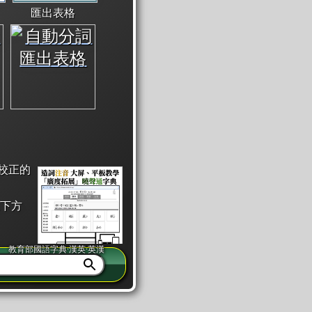
匯出表格
校正的
下方
教育部國語字典·漢英·英漢
同注音」或「同筆畫」。
查詢」此字詞的解釋，不