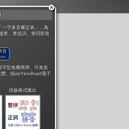
通
「一字多音審定表」，為
速查、查造詞、查同部首
拼音
yin
開源字型免費商用，可免安
體、或myViewBoard電子
排版格式匯出