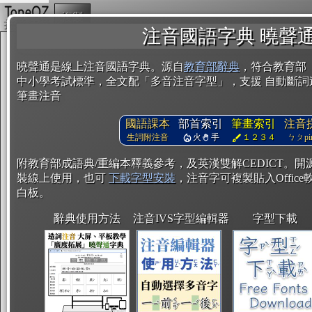
複製
注音國語字典 曉聲
曉聲通是線上注音國語字典。源自
教育部辭典
，符合教育部
中小學考試標準，全文配「多音注音字型」，支援 自動斷詞
筆畫注音
國語課本
部首索引
筆畫索引
注音
生詞附注音
火
手
１２３４
ㄅㄆpin
附教育部成語典/重編本釋義參考，及英漢雙解CEDICT。
裝線上使用，也可
下載字型安裝
，注音字可複製貼入Office軟
白板。
辭典使用方法
注音IVS字型編輯器
字型下載