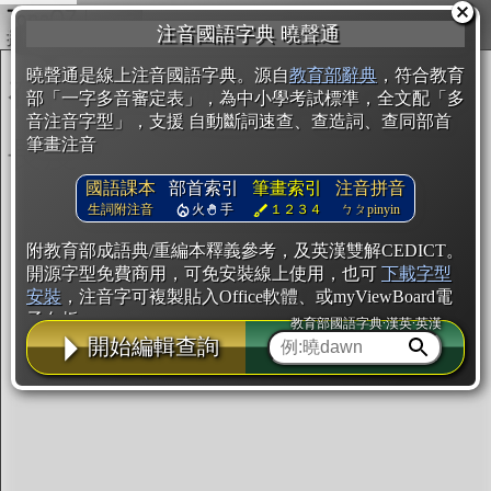
複製
注音國語字典 曉聲通
開始編輯
曉聲通是線上注音國語字典。源自
教育部辭典
，符合教育
部「一字多音審定表」，為中小學考試標準，全文配「多
音注音字型」，支援 自動斷詞速查、查造詞、查同部首
筆畫注音
國語課本
部首索引
筆畫索引
注音拼音
生詞附注音
火
手
１２３４
ㄅㄆpinyin
附教育部成語典/重編本釋義參考，及英漢雙解CEDICT。
開源字型免費商用，可免安裝線上使用，也可
下載字型
安裝
，注音字可複製貼入Office軟體、或myViewBoard電
子白板。
教育部國語字典·漢英·英漢
開始編輯查詢
辭典使用方法
注音IVS字型編輯器