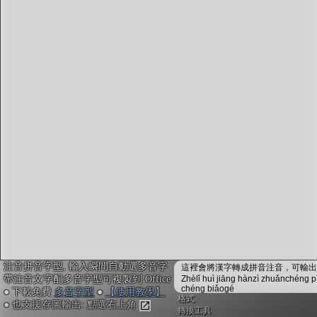
字型下載
排版格式匯出
國語課本生詞
中文檢定分級
兩岸發音差異
匯出表格
注音拼音字型, 輸入瞬間自動選多音字
這裡會將漢字轉成拼音注音，可輸出成
帶注音文字配多音字型可複製到 Office
Zhèlǐ huì jiāng hànzì zhuǎnchéng p
chéng biǎogé
● 下載免費
多音字型
●
【使用教學】
格式
● 也支援存圖輸出: 點選右上角
轉換工具