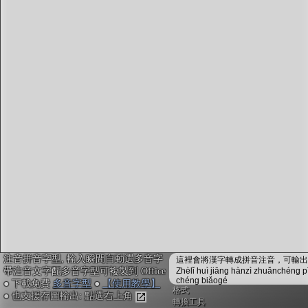
字型下載
排版格式匯出
國語課本生詞
中文檢定分級
兩岸發音差異
匯出表格
注音拼音字型, 輸入瞬間自動選多音字
這裡會將漢字轉成拼音注音，可輸出成
帶注音文字配多音字型可複製到 Office
Zhèlǐ huì jiāng hànzì zhuǎnchéng p
chéng biǎogé
● 下載免費
多音字型
●
【使用教學】
格式
● 也支援存圖輸出: 點選右上角
轉換工具