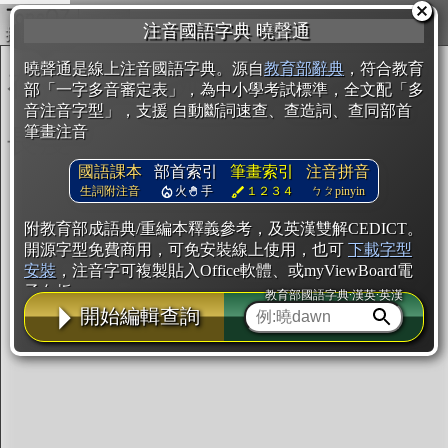
複製
注音國語字典 曉聲通
開始編輯
曉聲通是線上注音國語字典。源自
教育部辭典
，符合教育
部「一字多音審定表」，為中小學考試標準，全文配「多
音注音字型」，支援 自動斷詞速查、查造詞、查同部首
筆畫注音
國語課本
部首索引
筆畫索引
注音拼音
生詞附注音
火
手
１２３４
ㄅㄆpinyin
附教育部成語典/重編本釋義參考，及英漢雙解CEDICT。
開源字型免費商用，可免安裝線上使用，也可
下載字型
安裝
，注音字可複製貼入Office軟體、或myViewBoard電
子白板。
教育部國語字典·漢英·英漢
開始編輯查詢
辭典使用方法
注音IVS字型編輯器