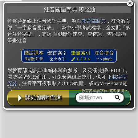
注音國語字典 曉聲通
曉聲通是線上注音國語字典。源自
教育部辭典
，符合教育
部「一字多音審定表」，為中小學考試標準，全文配「多
音注音字型」，支援 自動斷詞速查、查造詞、查同部首
筆畫注音
國語課本
部首索引
筆畫索引
注音拼音
生詞附注音
火
手
１２３４
ㄅㄆpinyin
附教育部成語典/重編本釋義參考，及英漢雙解CEDICT。
開源字型免費商用，可免安裝線上使用，也可
下載字型
安裝
，注音字可複製貼入Office軟體、或myViewBoard電
子白板。
教育部國語字典·漢英·英漢
開始編輯查詢
辭典使用方法
注音IVS字型編輯器