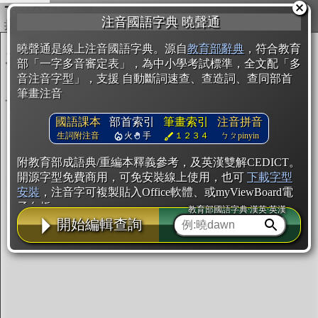
複製
注音國語字典 曉聲通
開始編輯
曉聲通是線上注音國語字典。源自
教育部辭典
，符合教育
部「一字多音審定表」，為中小學考試標準，全文配「多
音注音字型」，支援 自動斷詞速查、查造詞、查同部首
筆畫注音
國語課本
部首索引
筆畫索引
注音拼音
生詞附注音
火
手
１２３４
ㄅㄆpinyin
附教育部成語典/重編本釋義參考，及英漢雙解CEDICT。
開源字型免費商用，可免安裝線上使用，也可
下載字型
安裝
，注音字可複製貼入Office軟體、或myViewBoard電
子白板。
教育部國語字典·漢英·英漢
開始編輯查詢
辭典使用方法
注音IVS字型編輯器