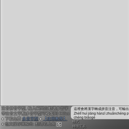
字型下載
排版格式匯出
國語課本生詞
中文檢定分級
兩岸發音差異
匯出表格
注音拼音字型, 輸入瞬間自動選多音字
這裡會將漢字轉成拼音注音，可輸出成
帶注音文字配多音字型可複製到 Office
Zhèlǐ huì jiāng hànzì zhuǎnchéng p
chéng biǎogé
● 下載免費
多音字型
●
【使用教學】
格式
● 也支援存圖輸出: 點選右上角
轉換工具