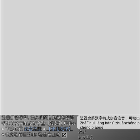
字型下載
排版格式匯出
國語課本生詞
中文檢定分級
兩岸發音差異
匯出表格
注音拼音字型, 輸入瞬間自動選多音字
這裡會將漢字轉成拼音注音，可輸出成
帶注音文字配多音字型可複製到 Office
Zhèlǐ huì jiāng hànzì zhuǎnchéng p
chéng biǎogé
● 下載免費
多音字型
●
【使用教學】
格式
● 也支援存圖輸出: 點選右上角
轉換工具