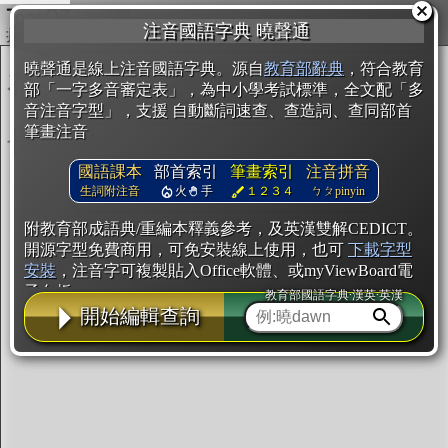
複製
注音國語字典 曉聲通
開始編輯
曉聲通是線上注音國語字典。源自
教育部辭典
，符合教育
部「一字多音審定表」，為中小學考試標準，全文配「多
音注音字型」，支援 自動斷詞速查、查造詞、查同部首
筆畫注音
國語課本
部首索引
筆畫索引
注音拼音
生詞附注音
火
手
１２３４
ㄅㄆpinyin
附教育部成語典/重編本釋義參考，及英漢雙解CEDICT。
開源字型免費商用，可免安裝線上使用，也可
下載字型
安裝
，注音字可複製貼入Office軟體、或myViewBoard電
子白板。
教育部國語字典·漢英·英漢
開始編輯查詢
辭典使用方法
注音IVS字型編輯器