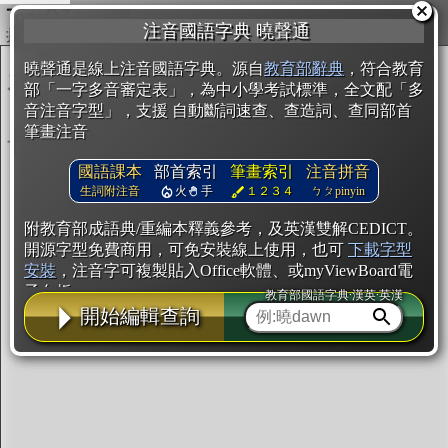
複製
注音國語字典 曉聲通
開始編輯
曉聲通是線上注音國語字典。源自
教育部辭典
，符合教育
部「一字多音審定表」，為中小學考試標準，全文配「多
音注音字型」，支援 自動斷詞速查、查造詞、查同部首
筆畫注音
國語課本
部首索引
筆畫索引
注音拼音
生詞附注音
火
手
１２３４
ㄅㄆpinyin
附教育部成語典/重編本釋義參考，及英漢雙解CEDICT。
開源字型免費商用，可免安裝線上使用，也可
下載字型
安裝
，注音字可複製貼入Office軟體、或myViewBoard電
子白板。
教育部國語字典·漢英·英漢
開始編輯查詢
辭典使用方法
注音IVS字型編輯器