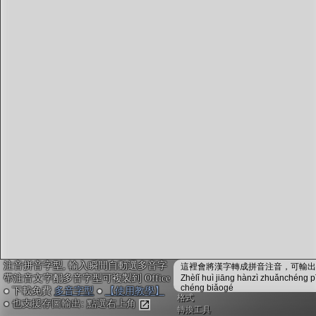
字型下載
排版格式匯出
國語課本生詞
中文檢定分級
兩岸發音差異
匯出表格
注音拼音字型, 輸入瞬間自動選多音字
這裡會將漢字轉成拼音注音，可輸出成
帶注音文字配多音字型可複製到 Office
Zhèlǐ huì jiāng hànzì zhuǎnchéng p
chéng biǎogé
● 下載免費
多音字型
●
【使用教學】
格式
● 也支援存圖輸出: 點選右上角
轉換工具