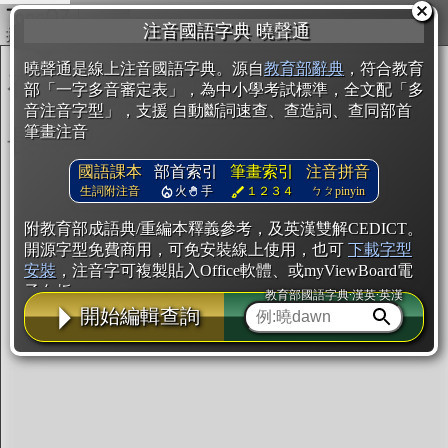
複製
注音國語字典 曉聲通
開始編輯
曉聲通是線上注音國語字典。源自
教育部辭典
，符合教育
部「一字多音審定表」，為中小學考試標準，全文配「多
音注音字型」，支援 自動斷詞速查、查造詞、查同部首
筆畫注音
國語課本
部首索引
筆畫索引
注音拼音
生詞附注音
火
手
１２３４
ㄅㄆpinyin
附教育部成語典/重編本釋義參考，及英漢雙解CEDICT。
開源字型免費商用，可免安裝線上使用，也可
下載字型
安裝
，注音字可複製貼入Office軟體、或myViewBoard電
子白板。
教育部國語字典·漢英·英漢
開始編輯查詢
辭典使用方法
注音IVS字型編輯器