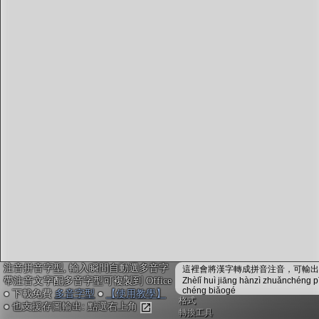
字型下載
排版格式匯出
國語課本生詞
中文檢定分級
兩岸發音差異
匯出表格
注音拼音字型, 輸入瞬間自動選多音字
這裡會將漢字轉成拼音注音，可輸出成
帶注音文字配多音字型可複製到 Office
Zhèlǐ huì jiāng hànzì zhuǎnchéng p
chéng biǎogé
● 下載免費
多音字型
●
【使用教學】
格式
● 也支援存圖輸出: 點選右上角
轉換工具