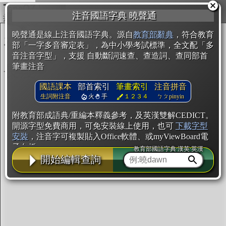
複製
注音國語字典 曉聲通
開始編輯
曉聲通是線上注音國語字典。源自
教育部辭典
，符合教育
部「一字多音審定表」，為中小學考試標準，全文配「多
音注音字型」，支援 自動斷詞速查、查造詞、查同部首
筆畫注音
國語課本
部首索引
筆畫索引
注音拼音
生詞附注音
火
手
１２３４
ㄅㄆpinyin
附教育部成語典/重編本釋義參考，及英漢雙解CEDICT。
開源字型免費商用，可免安裝線上使用，也可
下載字型
安裝
，注音字可複製貼入Office軟體、或myViewBoard電
子白板。
教育部國語字典·漢英·英漢
開始編輯查詢
辭典使用方法
注音IVS字型編輯器