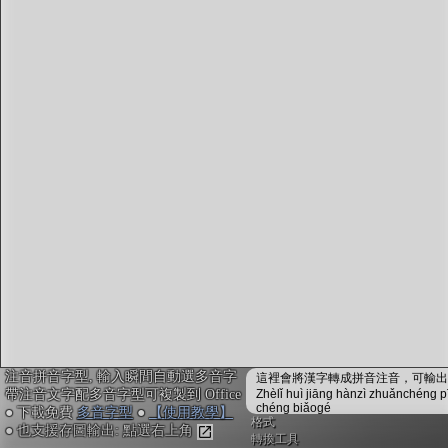
字型下載
排版格式匯出
國語課本生詞
中文檢定分級
兩岸發音差異
匯出表格
注音拼音字型, 輸入瞬間自動選多音字
這裡會將漢字轉成拼音注音，可輸出成
帶注音文字配多音字型可複製到 Office
Zhèlǐ huì jiāng hànzì zhuǎnchéng p
chéng biǎogé
● 下載免費
多音字型
●
【使用教學】
格式
● 也支援存圖輸出: 點選右上角
轉換工具