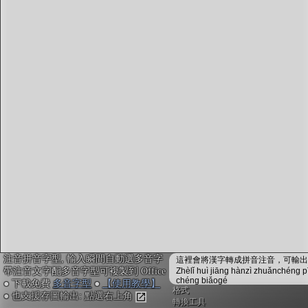
字型下載
排版格式匯出
國語課本生詞
中文檢定分級
兩岸發音差異
匯出表格
注音拼音字型, 輸入瞬間自動選多音字
這裡會將漢字轉成拼音注音，可輸出成
帶注音文字配多音字型可複製到 Office
Zhèlǐ huì jiāng hànzì zhuǎnchéng p
chéng biǎogé
● 下載免費
多音字型
●
【使用教學】
格式
● 也支援存圖輸出: 點選右上角
轉換工具