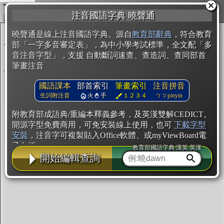
複製
注音國語字典 曉聲通
開始編輯
曉聲通是線上注音國語字典。源自
教育部辭典
，符合教育
部「一字多音審定表」，為中小學考試標準，全文配「多
音注音字型」，支援 自動斷詞速查、查造詞、查同部首
筆畫注音
國語課本
部首索引
筆畫索引
注音拼音
生詞附注音
火
手
１２３４
ㄅㄆpinyin
附教育部成語典/重編本釋義參考，及英漢雙解CEDICT。
開源字型免費商用，可免安裝線上使用，也可
下載字型
安裝
，注音字可複製貼入Office軟體、或myViewBoard電
子白板。
教育部國語字典·漢英·英漢
開始編輯查詢
辭典使用方法
注音IVS字型編輯器