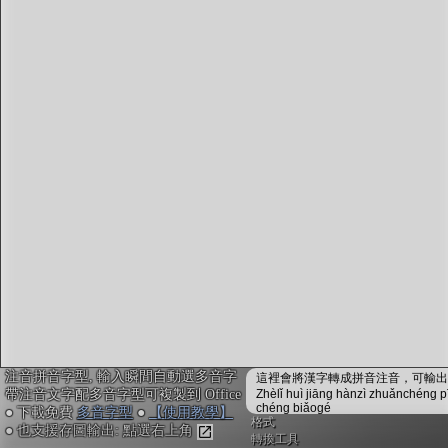
字型下載
排版格式匯出
國語課本生詞
中文檢定分級
兩岸發音差異
匯出表格
注音拼音字型, 輸入瞬間自動選多音字
這裡會將漢字轉成拼音注音，可輸出成
帶注音文字配多音字型可複製到 Office
Zhèlǐ huì jiāng hànzì zhuǎnchéng p
chéng biǎogé
● 下載免費
多音字型
●
【使用教學】
格式
● 也支援存圖輸出: 點選右上角
轉換工具