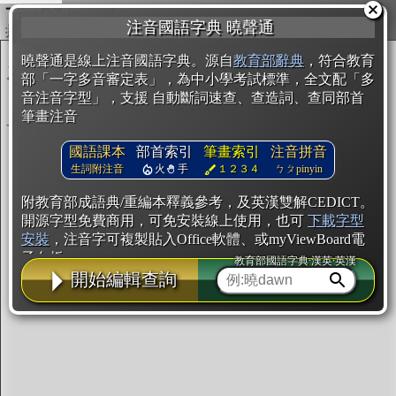
複製
注音國語字典 曉聲通
開始編輯
曉聲通是線上注音國語字典。源自
教育部辭典
，符合教育
部「一字多音審定表」，為中小學考試標準，全文配「多
音注音字型」，支援 自動斷詞速查、查造詞、查同部首
筆畫注音
國語課本
部首索引
筆畫索引
注音拼音
生詞附注音
火
手
１２３４
ㄅㄆpinyin
附教育部成語典/重編本釋義參考，及英漢雙解CEDICT。
開源字型免費商用，可免安裝線上使用，也可
下載字型
安裝
，注音字可複製貼入Office軟體、或myViewBoard電
子白板。
教育部國語字典·漢英·英漢
開始編輯查詢
辭典使用方法
注音IVS字型編輯器