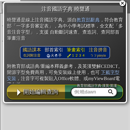
複製
注音國語字典 曉聲通
開始編輯
曉聲通是線上注音國語字典。源自
教育部辭典
，符合教育
部「一字多音審定表」，為中小學考試標準，全文配「多
音注音字型」，支援 自動斷詞速查、查造詞、查同部首
筆畫注音
國語課本
部首索引
筆畫索引
注音拼音
生詞附注音
火
手
１２３４
ㄅㄆpinyin
附教育部成語典/重編本釋義參考，及英漢雙解CEDICT。
開源字型免費商用，可免安裝線上使用，也可
下載字型
安裝
，注音字可複製貼入Office軟體、或myViewBoard電
子白板。
教育部國語字典·漢英·英漢
開始編輯查詢
辭典使用方法
注音IVS字型編輯器