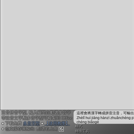
字型下載
排版格式匯出
國語課本生詞
中文檢定分級
兩岸發音差異
匯出表格
注音拼音字型, 輸入瞬間自動選多音字
這裡會將漢字轉成拼音注音，可輸出成
帶注音文字配多音字型可複製到 Office
Zhèlǐ huì jiāng hànzì zhuǎnchéng p
chéng biǎogé
● 下載免費
多音字型
●
【使用教學】
格式
● 也支援存圖輸出: 點選右上角
轉換工具