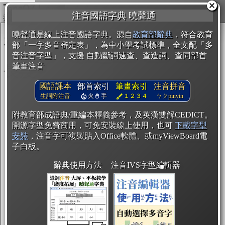
複製
注音國語字典 曉聲通
開始編輯
曉聲通是線上注音國語字典。源自
教育部辭典
，符合教育
部「一字多音審定表」，為中小學考試標準，全文配「多
音注音字型」，支援 自動斷詞速查、查造詞、查同部首
筆畫注音
國語課本
部首索引
筆畫索引
注音拼音
生詞附注音
火
手
１２３４
ㄅㄆpinyin
附教育部成語典/重編本釋義參考，及英漢雙解CEDICT。
開源字型免費商用，可免安裝線上使用，也可
下載字型
安裝
，注音字可複製貼入Office軟體、或myViewBoard電
子白板。
辭典使用方法
注音IVS字型編輯器