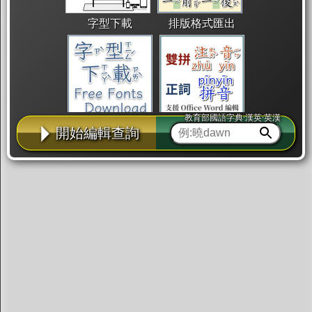
字型下載
排版格式匯出
教育部國語字典·漢英·英漢
國語課本生詞
中文檢定分級
兩岸發音差異
開始編輯查詢
匯出表格