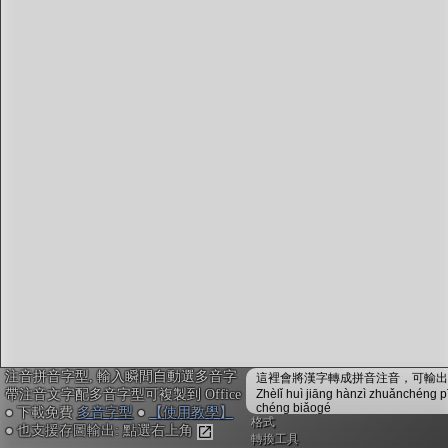
注音編輯器
：
鍵入或貼上中文。輸入瞬間會自動配上注音拼音，並
校正多音字，不用安裝免設定
複製文字時，會自動內嵌注音拼音資訊，可貼入電子
白板myViewBoard搭配內建的「注音楷體」，或貼入
Office搭配
免費多音字型
來顯示正確的拼音注音
不安裝字型也可用! Google Doc或Canva不支援字型也
沒關係, 點右上「圖輸出」做出透明背景注音圖，敲
右鍵複製，再貼入其他軟體或手機App即可
「ToneOZ澳聲通」
關於澳聲通/字典資料來源
簡體字版
注音拼音字型, 輸入瞬間自動選多音字
鼓勵或建言：作者聯絡方式
這裡會將漢字轉成拼音注音，可輸出成
帶注音文字配多音字型可複製到 Office
Zhèlǐ huì jiāng hànzì zhuǎnchéng p
jeffreyx@gmail.com
chéng biǎogé
● 下載免費
多音字型
●
【使用教學】
FB臉書討論區：
聲通曉百科
格式
● 也支援存圖輸出: 點選右上角
WeChat：chihlinhsuan
轉換工具