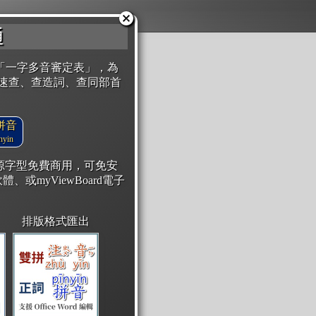
通
「一字多音審定表」，為
速查、查造詞、查同部首
拼音
yin
開源字型免費商用，可免安
體、或myViewBoard電子
排版格式匯出