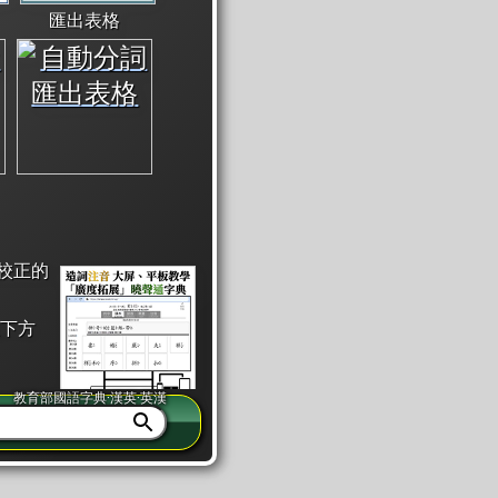
匯出表格
校正的
下方
教育部國語字典·漢英·英漢
同注音」或「同筆畫」。
查詢」此字詞的解釋，不