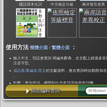
國語課本生詞
中文檢定分級
兩岸發音差異
使用方法
：
簡體介面
/
繁體介面
輸入中文，預設會查詢 簡編本辭典，全文配上經過多音
注音字型。
成語典
/
重編本
/
英文
的文獻資料，會在查詢時自動附加在
。
點擊「查詢造詞」瞬間列出含有該字的所有詞彙。
開始編輯查詢
點「部首」瞬間列出所有「同部首字」。也支援查詢「
辭典解釋的全文都經過自動斷詞，點擊便可瞬間「連續
用手動重複輸入。