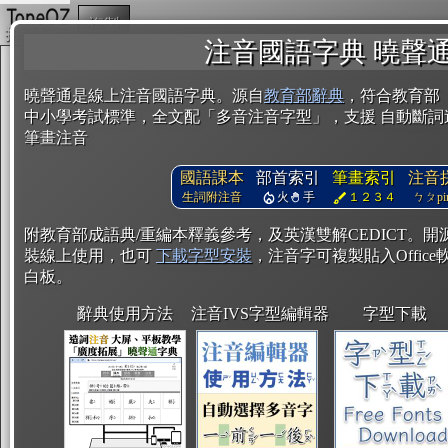
複製
注音國語字典 曉聲
曉聲通是線上注音國語字典。源自
教育部辭典
，符合教育部
中小學考試標準，全文配「多音注音字型」，支援 自動斷詞
筆畫注音
國語課本
部首索引
筆畫索引
注音
生詞附注音
火
手
１２３４
ㄅㄆpin
附教育部成語典/重編本釋義參考，及英漢雙解CEDICT。
裝線上使用，也可
下載字型安裝
，注音字可複製貼入Office軟
白板。
辭典使用方法
注音IVS字型編輯器
字型下載