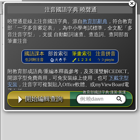
複製
注音國語字典 曉聲通
開始編輯
曉聲通是線上注音國語字典。源自
教育部辭典
，符合教育
部「一字多音審定表」，為中小學考試標準，全文配「多
音注音字型」，支援 自動斷詞速查、查造詞、查同部首
筆畫注音
國語課本
部首索引
筆畫索引
注音拼音
生詞附注音
火
手
１２３４
ㄅㄆpinyin
附教育部成語典/重編本釋義參考，及英漢雙解CEDICT。
開源字型免費商用，可免安裝線上使用，也可
下載字型
安裝
，注音字可複製貼入Office軟體、或myViewBoard電
子白板。
教育部國語字典·漢英·英漢
開始編輯查詢
辭典使用方法
注音IVS字型編輯器