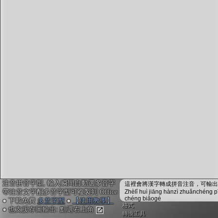
字型下載
排版格式匯出
國語課本生詞
中文檢定分級
兩岸發音差異
匯出表格
注音拼音字型, 輸入瞬間自動選多音字
這裡會將漢字轉成拼音注音，可輸出成
帶注音文字配多音字型可複製到 Office
Zhèlǐ huì jiāng hànzì zhuǎnchéng p
chéng biǎogé
● 下載免費
多音字型
●
【使用教學】
格式
● 也支援存圖輸出: 點選右上角
轉換工具