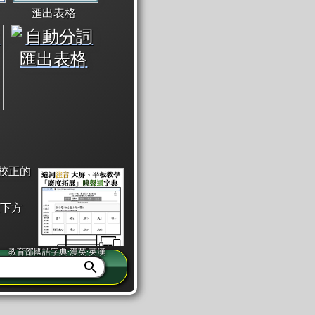
匯出表格
校正的
下方
教育部國語字典·漢英·英漢
同注音」或「同筆畫」。
查詢」此字詞的解釋，不