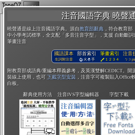
複製
注音國語字典 曉聲
曉聲通是線上注音國語字典。源自
教育部辭典
，符合教育部
中小學考試標準，全文配「多音注音字型」，支援 自動斷詞
筆畫注音
國語課本
部首索引
筆畫索引
注音
生詞附注音
火
手
１２３４
ㄅㄆpin
附教育部成語典/重編本釋義參考，及英漢雙解CEDICT。
裝線上使用，也可
下載字型安裝
，注音字可複製貼入Office軟
白板。
辭典使用方法
注音IVS字型編輯器
字型下載