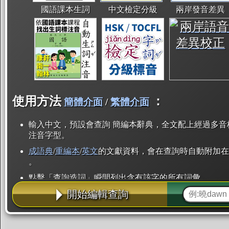
國語課本生詞
中文檢定分級
兩岸發音差異
使用方法
：
簡體介面
/
繁體介面
輸入中文，預設會查詢 簡編本辭典，全文配上經過多音
注音字型。
成語典
/
重編本
/
英文
的文獻資料，會在查詢時自動附加在
。
點擊「查詢造詞」瞬間列出含有該字的所有詞彙。
開始編輯查詢
點「部首」瞬間列出所有「同部首字」。也支援查詢「
辭典解釋的全文都經過自動斷詞，點擊便可瞬間「連續
用手動重複輸入。