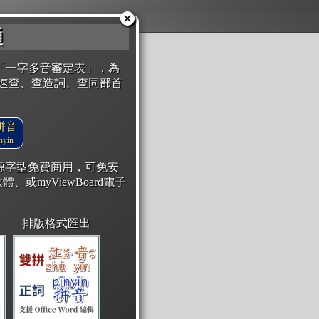
通
「一字多音審定表」，為
速查、查造詞、查同部首
拼音
yin
開源字型免費商用，可免安
體、或myViewBoard電子
排版格式匯出