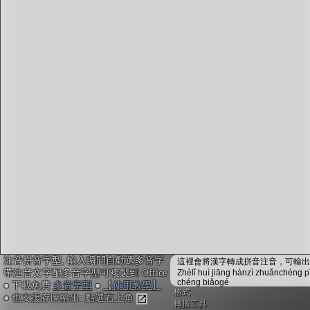
字型下載
排版格式匯出
國語課本生詞
中文檢定分級
兩岸發音差異
匯出表格
注音拼音字型, 輸入瞬間自動選多音字
這裡會將漢字轉成拼音注音，可輸出成
帶注音文字配多音字型可複製到 Office
Zhèlǐ huì jiāng hànzì zhuǎnchéng p
chéng biǎogé
● 下載免費
多音字型
●
【使用教學】
格式
● 也支援存圖輸出: 點選右上角
轉換工具