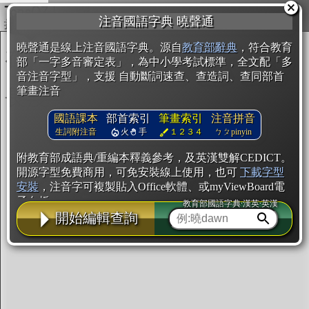
複製
注音國語字典 曉聲通
開始編輯
曉聲通是線上注音國語字典。源自
教育部辭典
，符合教育
部「一字多音審定表」，為中小學考試標準，全文配「多
音注音字型」，支援 自動斷詞速查、查造詞、查同部首
筆畫注音
國語課本
部首索引
筆畫索引
注音拼音
生詞附注音
火
手
１２３４
ㄅㄆpinyin
附教育部成語典/重編本釋義參考，及英漢雙解CEDICT。
開源字型免費商用，可免安裝線上使用，也可
下載字型
安裝
，注音字可複製貼入Office軟體、或myViewBoard電
子白板。
教育部國語字典·漢英·英漢
開始編輯查詢
辭典使用方法
注音IVS字型編輯器