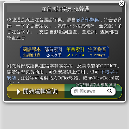
注音國語字典 曉聲通
曉聲通是線上注音國語字典。源自
教育部辭典
，符合教育
部「一字多音審定表」，為中小學考試標準，全文配「多
音注音字型」，支援 自動斷詞速查、查造詞、查同部首
筆畫注音
國語課本
部首索引
筆畫索引
注音拼音
生詞附注音
火
手
１２３４
ㄅㄆpinyin
附教育部成語典/重編本釋義參考，及英漢雙解CEDICT。
開源字型免費商用，可免安裝線上使用，也可
下載字型
安裝
，注音字可複製貼入Office軟體、或myViewBoard電
子白板。
教育部國語字典·漢英·英漢
開始編輯查詢
辭典使用方法
注音IVS字型編輯器