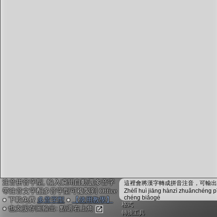
字型下載
排版格式匯出
國語課本生詞
中文檢定分級
兩岸發音差異
匯出表格
注音拼音字型, 輸入瞬間自動選多音字
這裡會將漢字轉成拼音注音，可輸出成
帶注音文字配多音字型可複製到 Office
Zhèlǐ huì jiāng hànzì zhuǎnchéng p
chéng biǎogé
● 下載免費
多音字型
●
【使用教學】
格式
● 也支援存圖輸出: 點選右上角
轉換工具