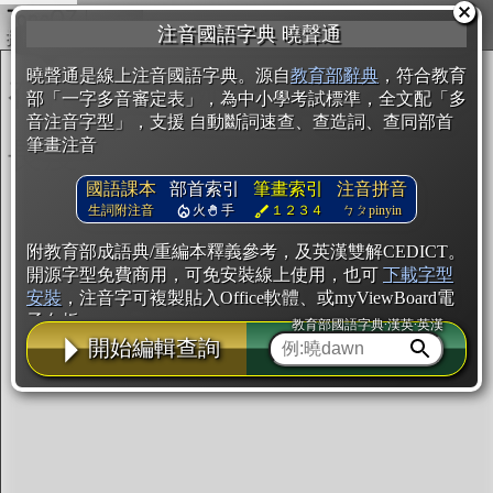
複製
注音國語字典 曉聲通
開始編輯
曉聲通是線上注音國語字典。源自
教育部辭典
，符合教育
部「一字多音審定表」，為中小學考試標準，全文配「多
音注音字型」，支援 自動斷詞速查、查造詞、查同部首
筆畫注音
國語課本
部首索引
筆畫索引
注音拼音
生詞附注音
火
手
１２３４
ㄅㄆpinyin
附教育部成語典/重編本釋義參考，及英漢雙解CEDICT。
開源字型免費商用，可免安裝線上使用，也可
下載字型
安裝
，注音字可複製貼入Office軟體、或myViewBoard電
子白板。
教育部國語字典·漢英·英漢
開始編輯查詢
辭典使用方法
注音IVS字型編輯器