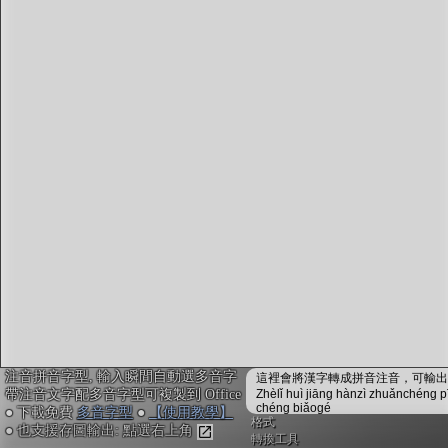
字型下載
排版格式匯出
國語課本生詞
中文檢定分級
兩岸發音差異
匯出表格
注音拼音字型, 輸入瞬間自動選多音字
這裡會將漢字轉成拼音注音，可輸出成
帶注音文字配多音字型可複製到 Office
Zhèlǐ huì jiāng hànzì zhuǎnchéng p
chéng biǎogé
● 下載免費
多音字型
●
【使用教學】
格式
● 也支援存圖輸出: 點選右上角
轉換工具