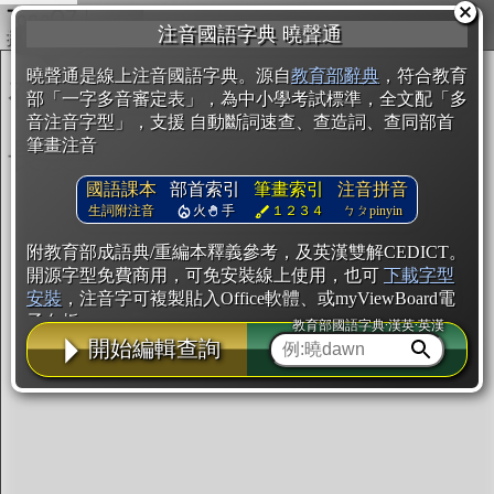
複製
注音國語字典 曉聲通
開始編輯
曉聲通是線上注音國語字典。源自
教育部辭典
，符合教育
部「一字多音審定表」，為中小學考試標準，全文配「多
音注音字型」，支援 自動斷詞速查、查造詞、查同部首
筆畫注音
國語課本
部首索引
筆畫索引
注音拼音
生詞附注音
火
手
１２３４
ㄅㄆpinyin
附教育部成語典/重編本釋義參考，及英漢雙解CEDICT。
開源字型免費商用，可免安裝線上使用，也可
下載字型
安裝
，注音字可複製貼入Office軟體、或myViewBoard電
子白板。
教育部國語字典·漢英·英漢
開始編輯查詢
辭典使用方法
注音IVS字型編輯器