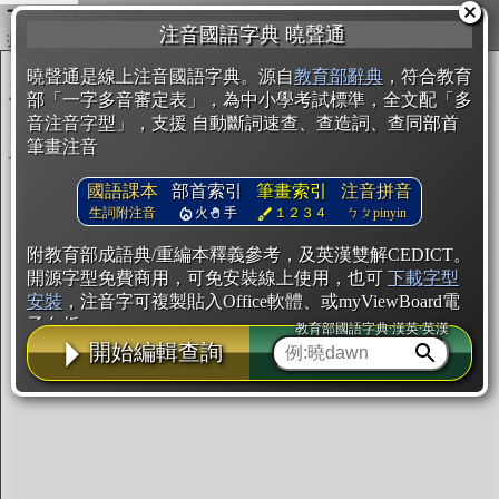
複製
注音國語字典 曉聲通
開始編輯
曉聲通是線上注音國語字典。源自
教育部辭典
，符合教育
部「一字多音審定表」，為中小學考試標準，全文配「多
音注音字型」，支援 自動斷詞速查、查造詞、查同部首
筆畫注音
國語課本
部首索引
筆畫索引
注音拼音
生詞附注音
火
手
１２３４
ㄅㄆpinyin
附教育部成語典/重編本釋義參考，及英漢雙解CEDICT。
開源字型免費商用，可免安裝線上使用，也可
下載字型
安裝
，注音字可複製貼入Office軟體、或myViewBoard電
子白板。
教育部國語字典·漢英·英漢
開始編輯查詢
辭典使用方法
注音IVS字型編輯器