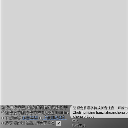
字型下載
排版格式匯出
國語課本生詞
中文檢定分級
兩岸發音差異
匯出表格
注音拼音字型, 輸入瞬間自動選多音字
這裡會將漢字轉成拼音注音，可輸出成
帶注音文字配多音字型可複製到 Office
Zhèlǐ huì jiāng hànzì zhuǎnchéng p
chéng biǎogé
● 下載免費
多音字型
●
【使用教學】
格式
● 也支援存圖輸出: 點選右上角
轉換工具