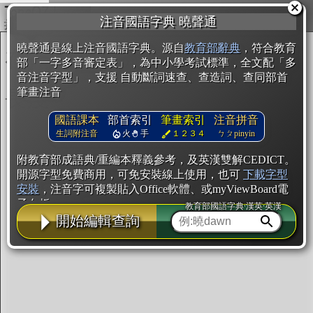
複製
注音國語字典 曉聲通
開始編輯
曉聲通是線上注音國語字典。源自
教育部辭典
，符合教育
部「一字多音審定表」，為中小學考試標準，全文配「多
音注音字型」，支援 自動斷詞速查、查造詞、查同部首
筆畫注音
國語課本
部首索引
筆畫索引
注音拼音
生詞附注音
火
手
１２３４
ㄅㄆpinyin
附教育部成語典/重編本釋義參考，及英漢雙解CEDICT。
開源字型免費商用，可免安裝線上使用，也可
下載字型
安裝
，注音字可複製貼入Office軟體、或myViewBoard電
子白板。
教育部國語字典·漢英·英漢
開始編輯查詢
辭典使用方法
注音IVS字型編輯器